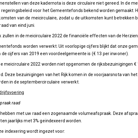
enstellen van deze kadernota is deze circulaire niet gereed. In de mei
 regeringsbeleid voor het Gemeentefonds bekend worden gemaakt. Ha
komsten van de meicirculaire, zodat u de uitkomsten kunt betrekken bi
raad van eind juni.
 zullen in de meicirculaire 2022 de financiële effecten van de Herzien
ntefonds worden verwerkt. Uit voorlopige cijfers blijkt dat onze ge
 de cijfers van 2019 een voordeelgemeente is (€ 13 per inwoner).
de meicirculaire 2022 worden niet opgenomen de rijksbezuinigingen € 
rd. Deze bezuinigingen van het Rijk komen in de voorjaarsnota van het 
den in de septembercirculaire verwerkt.
drijfsvoering
praak raad
 hebben met uw raad een zogenaamde volumeafspraak. Deze afspraak
ten jaarlijks met 3% geïndexeerd worden.
e indexering wordt ingezet voor: