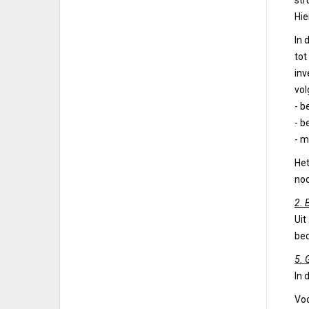
str
Hie
In 
tot
inv
vol
- b
- b
- m
Het
nod
2. 
Uit
bed
5.
In 
Voo