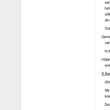
sam
het
uit
de 
Ook
Gemee
van
In 
milja
wor
9. Be
Afs
Wij
kos
Dez