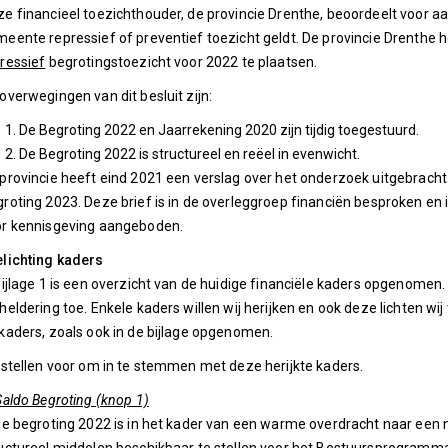
e financieel toezichthouder, de provincie Drenthe, beoordeelt voor a
eente repressief of preventief toezicht geldt. De provincie Drenth
ressief
begrotingstoezicht voor 2022 te plaatsen.
overwegingen van dit besluit zijn:
De Begroting 2022 en Jaarrekening 2020 zijn tijdig toegestuurd.
De Begroting 2022 is structureel en reëel in evenwicht.
provincie heeft eind 2021 een verslag over het onderzoek uitgebrach
roting 2023. Deze brief is in de overleggroep financiën besproken en 
or kennisgeving aangeboden.
lichting kaders
bijlage 1 is een overzicht van de huidige financiële kaders opgenomen. 
heldering toe. Enkele kaders willen wij herijken en ook deze lichten w
kaders, zoals ook in de bijlage opgenomen.
 stellen voor om in te stemmen met deze herijkte kaders.
Saldo Begroting (knop 1)
de begroting 2022 is in het kader van een warme overdracht naar e