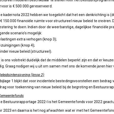
uctureel middelen beschikbaar te stellen voor het Bestuursprogramma
rvoor is € 500.000 gereserveerd.
de kadernota 2022 hebben we toegelicht dat het een denkrichting is (
 € 150.000 financiële ruimte voor structureel nieuw beleid te creëren. D
estering te doen. Indien door de weerbarstige, dagelijkse financiële prak
gende scenario’s mogelijk:
elastingen extra verhogen (knop 3);
ezuinigingen (knop 4);
inder nieuw beleid (structureel).
 is ons volstrekt duidelijk dat de middelen beperkt zijn en dat er keu
ig. Graag nodigen wij u uit om samen met ons de komende jaren hier 
Beleidsintensivering (knop 2)
 bijlage 1 blijkt dat voor incidentele bestedingsvoorstellen een bedrag
rag voor toekenning van nieuw beleid bij de begroting en Bestuursrap
 Gemeentefonds
de Bestuursrapportage 2022-I is het Gemeentefonds voor 2022 geactu
r 2023 en daarna is het nog afwachten wat er met het Gemeentefon