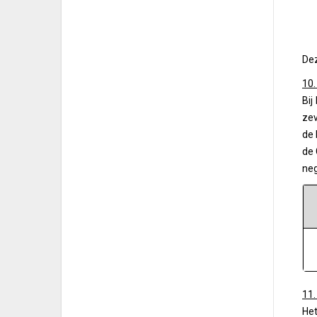
Dez
10.
Bij
zev
de 
de 
neg
11.
Het