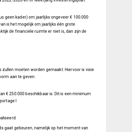
 2022-2026 en of Meerjarig investeringsplan.
dus geen kader) om jaarlijks ongeveer € 100.000
an is het mogelijk om jaarlijks één grote
tijk de financiële ruimte er niet is, dan zijn de
zes zullen moeten worden gemaakt. Hiervoor is visie
vorm aan te geven.
 van € 250.000 beschikbaar is. Dit is een minimum
portage I
aliseerd.
ds gaat gebeuren, namelijk op het moment van