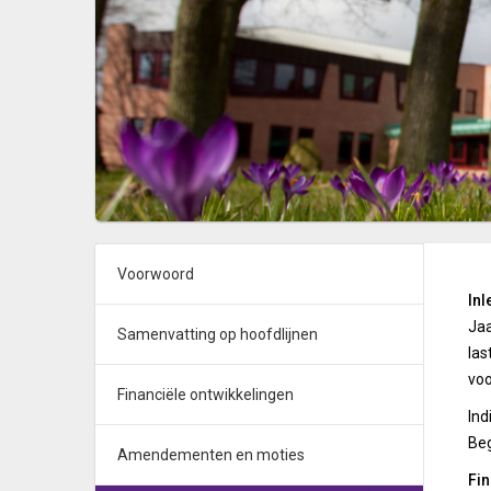
Voorwoord
Inl
Jaa
Samenvatting op hoofdlijnen
las
voo
Financiële ontwikkelingen
Ind
Beg
Amendementen en moties
Fin