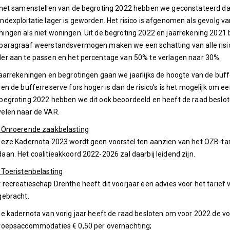
 het samenstellen van de begroting 2022 hebben we geconstateerd dat 
ndexploitatie lager is geworden. Het risico is afgenomen als gevolg va
ingen als niet woningen. Uit de begroting 2022 en jaarrekening 2021 blij
paragraaf weerstandsvermogen maken we een schatting van alle risico
er aan te passen en het percentage van 50% te verlagen naar 30%.
jaarrekeningen en begrotingen gaan we jaarlijks de hoogte van de buffer
ien de bufferreserve fors hoger is dan de risico's is het mogelijk om een
begroting 2022 hebben we dit ook beoordeeld en heeft de raad beslot
velen naar de VAR.
 Onroerende zaakbelasting
deze Kadernota 2023 wordt geen voorstel ten aanzien van het OZB-tar
aan. Het coalitieakkoord 2022-2026 zal daarbij leidend zijn.
 Toeristenbelasting
 recreatieschap Drenthe heeft dit voorjaar een advies voor het tarief
gebracht.
de kadernota van vorig jaar heeft de raad besloten om voor 2022 de vol
roepsaccommodaties € 0,50 per overnachting;