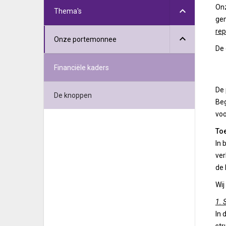
Onz
Thema's
gem
rep
Onze portemonnee
De 
Financiële kaders
De 
De knoppen
Beg
vo
Toe
In 
ver
de 
Wij
1. 
In 