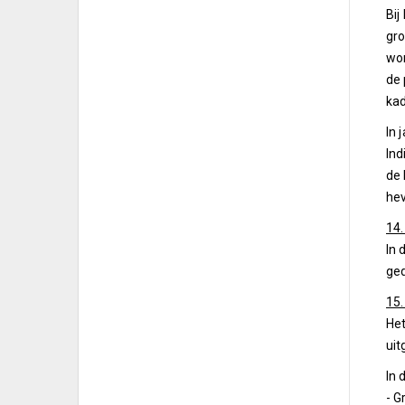
Bij
gro
won
de 
kad
In 
Ind
de 
he
14.
In 
ged
15.
Het
uit
In 
- G