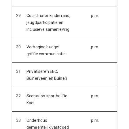
29
Coördinator kinderraad,
p.m.
jeugdparticipatie en
inclusieve samenleving
30
Verhoging budget
p.m.
griffie communicatie
31
Privatiseren EEC,
p.m.
Buinerveen en Buinen
32
Scenario's sporthal De
p.m.
Koel
33
Onderhoud
p.m.
gemeentelijk vastgoed