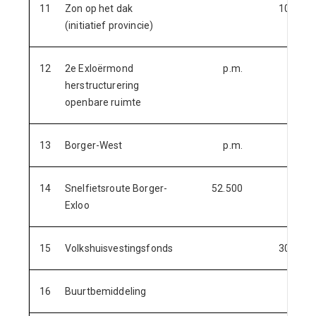
11
Zon op het dak
10.500
(initiatief provincie)
12
2e Exloërmond
p.m.
herstructurering
openbare ruimte
13
Borger-West
p.m.
14
Snelfietsroute Borger-
52.500
Exloo
15
Volkshuisvestingsfonds
30.000
16
Buurtbemiddeling
p.m.