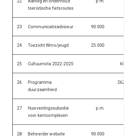
22
Aanleg en onderhoud
p.m.
toeristische fietsroutes
23
Communicatieadviseur
90.000
24
Toezicht Wmo/jeugd
25.000
25
Cultuurnota 2022-2025
60.000
26
Programma
262.500
duurzaamheid
27
Huisvestingssubsidie
p.m.
voor kerncomplexen
28
Beheerder website
90.000