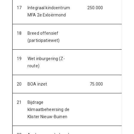
17
Integraal kindcentrum
250.000
MFA 2e Exloërmond
18
Breed offensief
p.m.
(participatiewet)
19
Wet inburgering (Z-
p.m.
route)
20
BOA inzet
75.000
21
Bijdrage
p.m.
klimaatbeheersing de
Klister Nieuw-Buinen