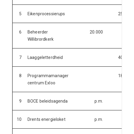
5
Eikenprocessierups
25.000
6
Beheerder
20.000
Willibrordkerk
7
Laaggeletterdheid
40.000
8
Programmamanager
18.000
centrum Exloo
9
BOCE beleidsagenda
p.m.
10
Drents energieloket
p.m.